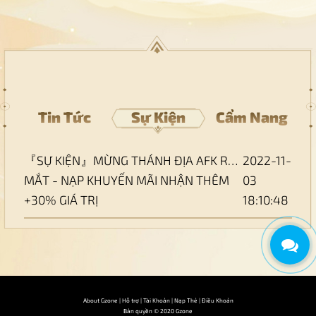
Tin Tức
Sự Kiện
Cẩm Nang
『SỰ KIỆN』MỪNG THÁNH ĐỊA AFK RA
2022-11-
MẮT - NẠP KHUYẾN MÃI NHẬN THÊM
03
+30% GIÁ TRỊ
18:10:48
About Gzone
|
Hỗ trợ
|
Tài Khoản
|
Nạp Thẻ
|
Điều Khoản
Bản quyền © 2020 Gzone